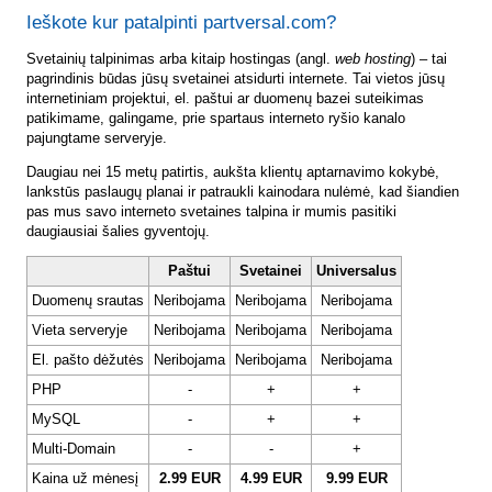
Ieškote kur patalpinti partversal.com?
Svetainių talpinimas arba kitaip hostingas (angl.
web hosting
) – tai
pagrindinis būdas jūsų svetainei atsidurti internete. Tai vietos jūsų
internetiniam projektui, el. paštui ar duomenų bazei suteikimas
patikimame, galingame, prie spartaus interneto ryšio kanalo
pajungtame serveryje.
Daugiau nei 15 metų patirtis, aukšta klientų aptarnavimo kokybė,
lankstūs paslaugų planai ir patraukli kainodara nulėmė, kad šiandien
pas mus savo interneto svetaines talpina ir mumis pasitiki
daugiausiai šalies gyventojų.
Paštui
Svetainei
Universalus
Duomenų srautas
Neribojama
Neribojama
Neribojama
Vieta serveryje
Neribojama
Neribojama
Neribojama
El. pašto dėžutės
Neribojama
Neribojama
Neribojama
PHP
-
+
+
MySQL
-
+
+
Multi-Domain
-
-
+
Kaina už mėnesį
2.99 EUR
4.99 EUR
9.99 EUR