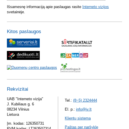
Išsamesnę informaciją apie paslaugas rasite
Interneto vizijos
svetainėje.
Kitos paslaugos
Rekvizitai
UAB "Interneto vizija"
Tel.:
(8~5) 2324444
J. Kubiliaus g. 6
08234 Vilnius
El. p.:
info@iv.lt
Lietuva
Klientų sistema
Įm. kodas: 126350731
Paštas per naršyklę
PVM kodas: LT263507314