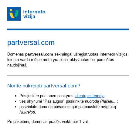
partversal.com
Domenas
partversal.com
sėkmingai užregistruotas Interneto vizijos
kliento vardu ir šiuo metu yra pilnai aktyvuotas bei paruoštas
naudojimui.
Norite nukreipti partversal.com?
Prisijunkite prie savo paskyros
klientų sistemoje
;
ties skyriumi "Paslaugos" pasirinkite nuorodą
Plačiau...
;
pasirinkite domeno pavadinimą ir paspauskite mygtuką
Nukreipti
.
Po pakeitimų domenas pradės veikti per 1 val.